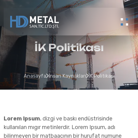
İK Politikası
Anasayfa
İnsan Kaynakları
İK Politikası
Lorem Ipsum
, dizgi ve baskı endüstrisinde
kullanılan mıgır metinlerdir. Lorem Ipsum, adı
bilinmeyen bir matbaacının bir hurufat numune